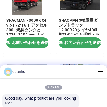
工場 ツアー
SHACMAN F3000 6X4
SHACMAN 3軸重量ダ
9.5T /2*16 T アクセル
ンプトラック
品質管理
300L 燃料タンクと
12.00R20タイヤ400L
3775+1400 mm ホイ
燃料タンクと手動トラ
ールベース
ンスミッション 430HP
お問い合わせを送信
お問い合わせを送信
連絡 ください
ユーロII 25トン
ニュース
duanhui
引金 を 求め て ください
2:45 AM
重いダンプ トラック
Good day, what product are you looking 
for?
SHACMAN X3000 ティ
SHACMAN X3000 卸貨
トラクターのトラック