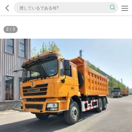
2
/
3