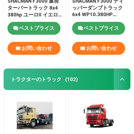
SHACMAN F3000 重荷
SHACMAN F3000 ティ
ターパートラック 8x4
ッパーダンプトラック
6x4 WP10.380HP
オイルタンクトラック
380hp ユーロII イエロ
5175mmのユーロII レ
ー ダンプトラック
ッド10タイヤ
WEICHAI
ベストプライス
ベストプライス
圧縮式ゴミ箱
お問い合わせ
お問い合わせ
半トレーラー
トラクターのトラック
(102)