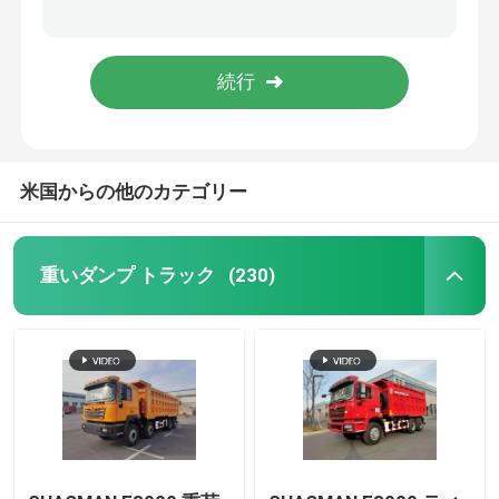
SHACMAN F3000 コンクリートミキサートラック 6x4 340hp コンクリートマシントラック
340hp セメントミキサー 車両 シャックマン X3000 建設用セメントミキサー トラック 6x4
トラック
380hp モバイルコンクリートトラック Shacman X3000 建設ミキサートラック 8x4 Euroii
300hpの水タンク シャックマンF3000 6x4 ユーロイ ホワイト 2000ガロン水タンク
トラックミキサのトラック
米国からの他のカテゴリー
クレーン貨物トラック
特別 トラック
重いダンプ トラック
(230)
軽量ダンプトラック
貨物トラック
給水車