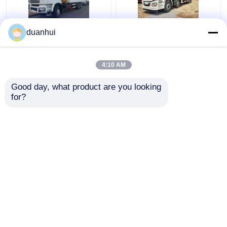
duanhui
F3000 6x4 クレーン ト
SHACMAN H3000 クレ
ラック SHACMAN ブー
ーン 貨物 トラック 8x4
ム トラック 375hp ユー
380hp グレープ ソー ト
4:10 AM
ロV ホワイト
ラック EuroII
ベストプライス
ベストプライス
Good day, what product are you looking 
for?
お問い合わせ
お問い合わせ
多くを見て下さい
Desktop Site
ホーム
企業情報
お問い合わせ
地図
プライバシーポリシー