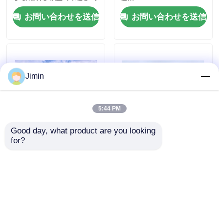
ド 拡張ハイルーフキャビン
送用
および400L燃料タンク付き
お問い合わせを送信
お問い合わせを送信
工場 ツアー
品質管理
Jimin
連絡 ください
5:44 PM
ニュース
Good day, what product are you looking 
for?
SHACMAN F3000 6x4
SHACMAN F3000 6x4 ト
引金 を 求め て ください
Water Tank Truck with
ラクタートラック 430HP
220kW Power 1240 N*M
ユーロIII SX4255DV324
Torque and 9.726L
Displacement
重いダンプ トラック
お問い合わせを送信
お問い合わせを送信
トラクターのトラック