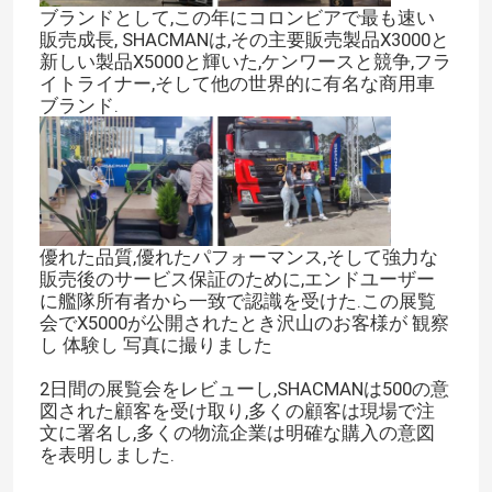
ブランドとして,この年にコロンビアで最も速い
販売成長, SHACMANは,その主要販売製品X3000と
新しい製品X5000と輝いた,ケンワースと競争,フラ
イトライナー,そして他の世界的に有名な商用車
ブランド.
優れた品質,優れたパフォーマンス,そして強力な
販売後のサービス保証のために,エンドユーザー
に艦隊所有者から一致で認識を受けた.この展覧
会でX5000が公開されたとき沢山のお客様が 観察
し 体験し 写真に撮りました
2日間の展覧会をレビューし,SHACMANは500の意
図された顧客を受け取り,多くの顧客は現場で注
文に署名し,多くの物流企業は明確な購入の意図
を表明しました.