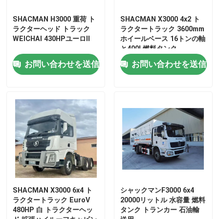
SHACMAN H3000 重荷 ト
SHACMAN X3000 4x2 ト
ラクターヘッド トラック
ラクタートラック 3600mm
WEICHAI 430HPユーロII
ホイールベース 16トンの軸
と400L燃料タンク
お問い合わせを送信
お問い合わせを送信
家へ
製品
SHACMAN X3000 6x4 ト
シャックマンF3000 6x4
ラクタートラック EuroV
20000リットル 水容量 燃料
480HP 白 トラクターヘッ
タンク トランカー 石油輸
わたしたち に つい て