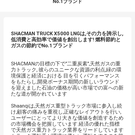
No.1ブランド
SHACMAN TRUCK X5000 LNGは,その力を誇示し,
低消費と高効率で価値を創出します! 燃料節約と
ガスの節約でNo.1ブランド
SHACMANの目標の下で"二重炭素",天然ガスの重
力トラック, 彼らのユニークな資源の利点,緑の環
境保護と経済における 目を引くパフォーマンス
をもたらし,開発ボーナス期間の新しいラウンド
を迎えました石油の価格が高い市場での富への新
たな道が開かれています
Shaanqiは,天然ガス重型トラック市場に参入し続
け,顧客の痛みを重視し,正確なレイアウトを行い,
ユーザーにとってより大きな価値を創造するため
の市場機会を把握しています.経済の優れた指標
で天然ガス重力トラック業界をリードしています