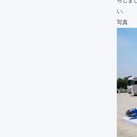
らしま
い.
写真