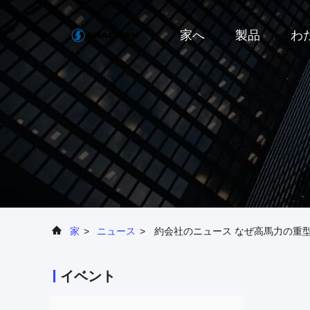
家へ
製品
わ
家
>
ニュース
>
約会社のニュース なぜ高馬力の重
イベント