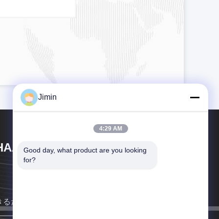
Jimin
4:29 AM
HAAN XI HAN OCEAN CO . , LTD
Good day, what product are you looking 
for?
きるだけ早く連絡します