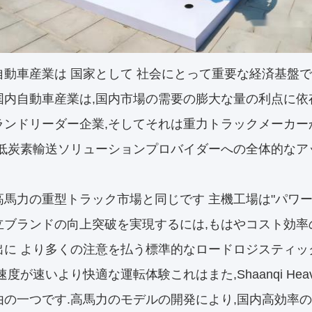
自動車産業は 国家として 社会にとって重要な経済基盤で
国内自動車産業は,国内市場の需要の膨大な量の利点に依
ランドリーダー企業,そしてそれは重力トラックメーカー
の低炭素輸送ソリューションプロバイダーへの全体的なアッ
高馬力の重型トラック市場と同じです 主機工場は"パワ
立ブランドの向上突破を実現するには,もはやコスト効率
出に より多くの注意を払う標準的なロードロジスティッ
速度が速いより快適な運転体験これはまた,Shaanqi Heavy
由の一つです.高馬力のモデルの開発により,国内高効率