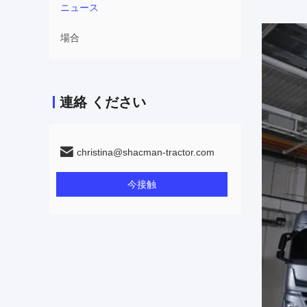
ニュース
場合
連絡 ください
christina@shacman-tractor.com
今接触