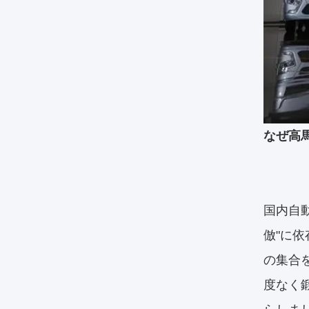
なぜ高
国内自
倣"に
の集合
度なく