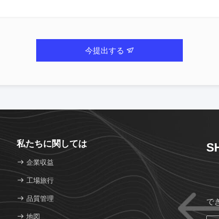
今提出する
私たちに関しては
S
企業収益
工場旅行
品質管理
で
地図