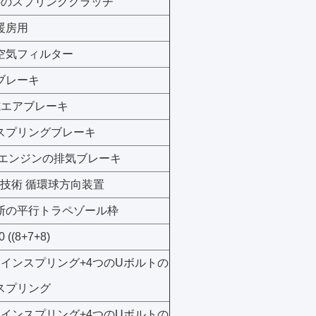
 弁のスプリングクラッチ
暖房用
空気フィルター
ブレーキ
式エアブレーキ
スプリングブレーキ
B エンジンの排気ブレーキ
98技術 循環球方向装置
断の平行トラペゾール枠
 ((8+7+8)
メインスプリング+4つのUボルトの
スプリング
メインスプリング+4つのUボルトの