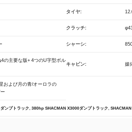
タイヤ:
12.
クラッチ:
φ
シャーシ:
ー
85
ばね4の主要な版+ 4つのU字型ボル
キャビン:
媒
/星および月の青/オーロラの
デー
,
,
0 ダンプトラック
380hp SHACMAN X3000ダンプトラック
SHACMAN