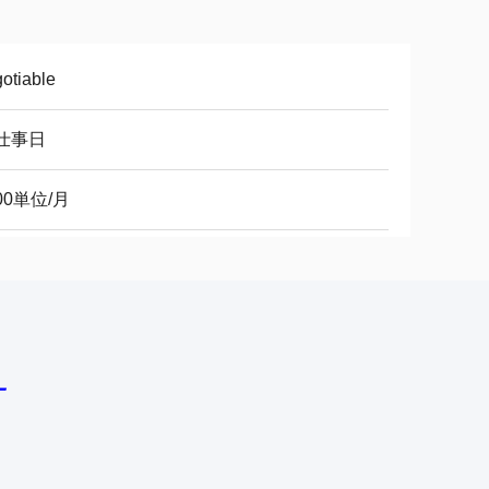
otiable
5仕事日
00単位/月
ー