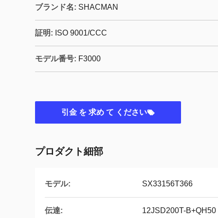
ブランド名:
SHACMAN
証明:
ISO 9001/CCC
モデル番号:
F3000
引金 を 求め て ください
プロダクト細部
モデル:
SX33156T366
伝達:
12JSD200T-B+QH50