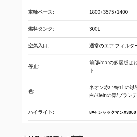
車輪ベース:
1800+3575+1400
燃料タンク:
300L
空気入口:
通常のエア フィルタ
前部/rearの多層版
停止:
ト
ネオン赤い/緑山の緑
色:
白/Kleinの青/ブラン
ハイライト:
8×4 シャックマンX300