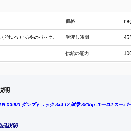
価格
neg
受渡し時間
スが付いている裸のパック。
4
供給の能力
10
説明
N X3000 ダンプトラック 8x4 12 試乗 380hp ユーロII スーパ
製品説明