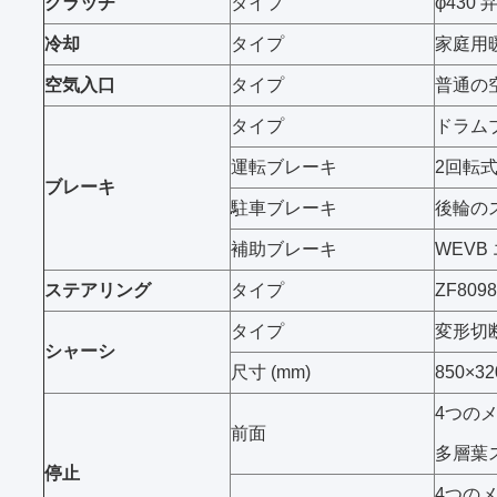
クラッチ
タイプ
φ430
冷却
タイプ
家庭用
空気入口
タイプ
普通の
タイプ
ドラム
運転ブレーキ
2回転
ブレーキ
駐車ブレーキ
後輪の
補助ブレーキ
WEV
ステアリング
タイプ
ZF80
タイプ
変形切
シャーシ
尺寸 (mm)
850×320
4つの
前面
多層葉
停止
4つの