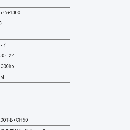
575+1400
0
ハイ
380E22
 380hp
·M
200T-B+QH50