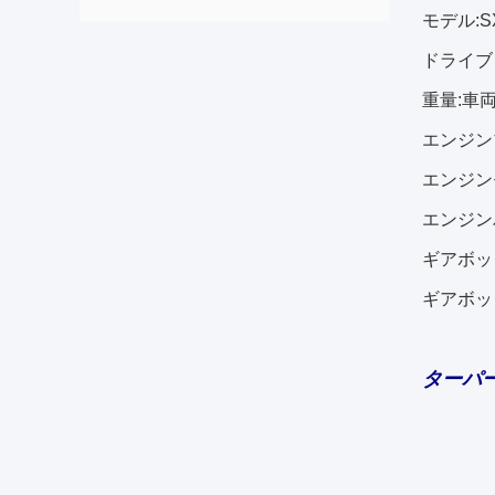
モデル:
S
ドライブタ
重量:車両
エンジンブ
エンジン
エンジンパ
ギアボック
ギアボックス
ターパ