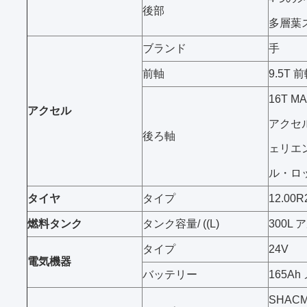
後部
多層葉
ブランド
手
前軸
9.5T 
16T 
アクセル
アクセ
後ろ軸
ェリエ
ル・ロッ
タイヤ
タイプ
12.00R
燃料タンク
タンク容量/ ((L)
300L
タイプ
24V
電気機器
バッテリー
165A
SHAC