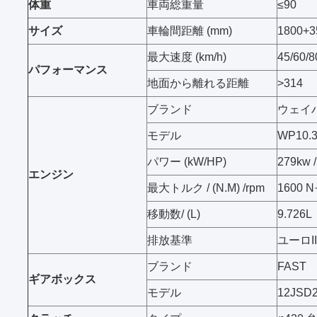
体重
車両総重量
≤90
サイズ
車輪間距離 (mm)
1800+3
最大速度 (km/h)
45/60/8
パフォーマンス
地面から離れる距離
>314
ブランド
ウェイ
モデル
WP10.
パワー (kW/HP)
279kw /
エンジン
最大トルク / (N.M) /rpm
1600 N
移動数/ (L)
9.726L
排放基準
ユーロII
ブランド
FAST
ギアボックス
モデル
12JSD