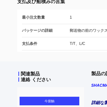
支払及び船積みの言葉
最小注文数量
1
パッケージの詳細
郵送物の前のワック
支払条件
T/T、L/C
製品の
関連製品
連絡 ください
SHACMA
今接触
詳細な