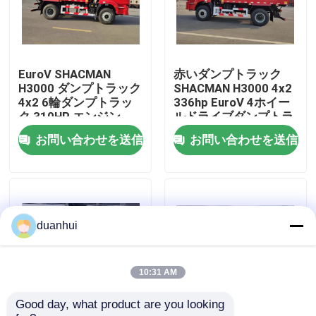
工場 ツアー
EuroV SHACMAN
赤いダンプトラック
品質管理
H3000 ダンプトラック
SHACMAN H3000 4x2
4x2 6輪ダンプトラッ
336hp EuroV 4ホイー
ク 310HP エンジン
ルドライブダンプトラ
連絡 ください
WEICHAI
ック
お問い合わせを送信
お問い合わせを送信
ニュース
引金 を 求め て ください
duanhui
重いダンプ トラック
10:31 AM
Good day, what product are you looking 
トラクターのトラック