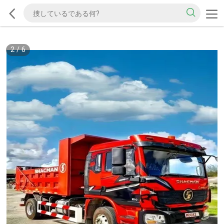
2
/
6