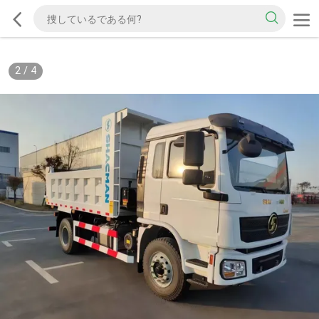
2
/
4