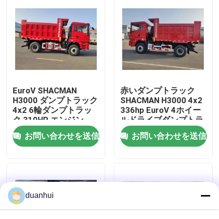
工場 ツアー
品質管理
連絡 ください
EuroV SHACMAN
赤いダンプトラック
H3000 ダンプトラック
SHACMAN H3000 4x2
4x2 6輪ダンプトラッ
336hp EuroV 4ホイー
ク 310HP エンジン
ルドライブダンプトラ
ニュース
WEICHAI
ック
お問い合わせを送信
お問い合わせを送信
引金 を 求め て ください
重いダンプ トラック
duanhui
トラクターのトラック