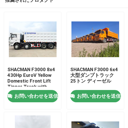
SHACMAN F3000 8x4
SHACMAN F3000 6x4
430Hp EuroV Yellow
大型ダンプトラック
Domestic Front Lift
25トン ディーゼル
Tipper Truck with
家へ
300L Fuel Tank and
お問い合わせを送信
お問い合わせを送信
12.00R20 Tires
製品
わたしたち に つい て