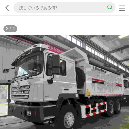
2
/
4