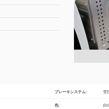
ブレーキシステム:
空
色:
白/