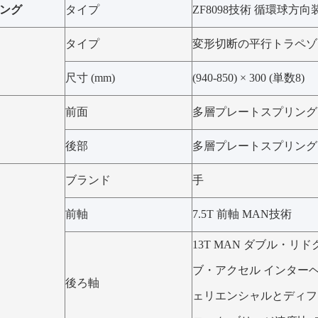
ング
タイプ
ZF8098技術 循環球方向
タイプ
変形切断の平行トラペゾ
尺寸 (mm)
(940-850) × 300 (単数8)
前面
多層プレートスプリング
後部
多層プレートスプリング
ブランド
手
前軸
7.5T 前軸 MAN技術
13T MAN ダブル・リ
ブ・アクセル インター
後ろ軸
ェリエンシャルとディフ