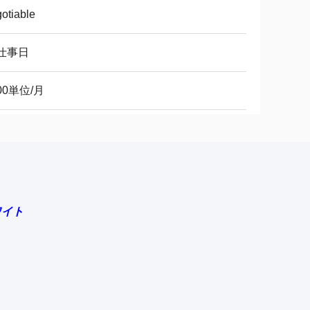
otiable
5仕事日
00単位/月
ワイト