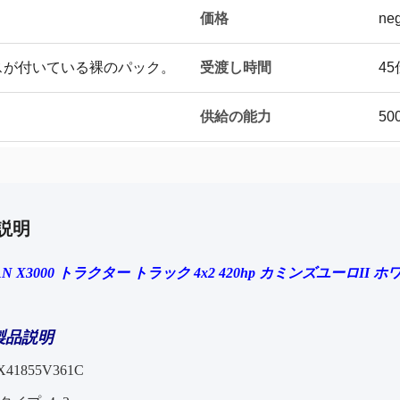
価格
neg
受渡し時間
スが付いている裸のパック。
4
供給の能力
50
説明
N X3000 トラクター トラック 4x2 420hp カミンズ
ユーロII ホ
製品説明
41855V361C