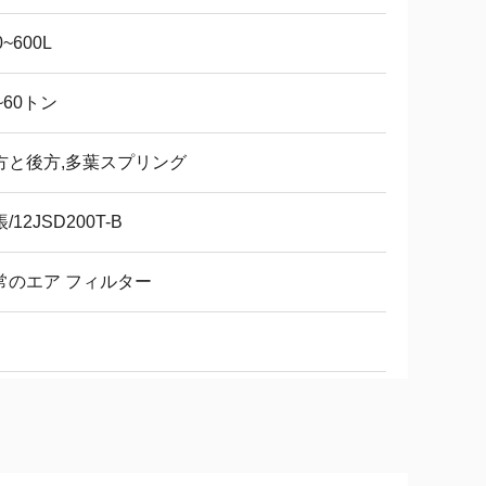
0~600L
~60トン
方と後方,多葉スプリング
/12JSD200T-B
常のエア フィルター