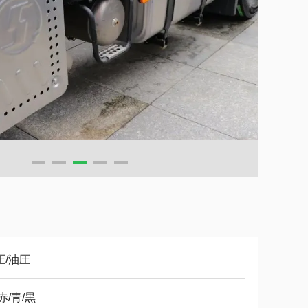
圧/油圧
赤/青/黒