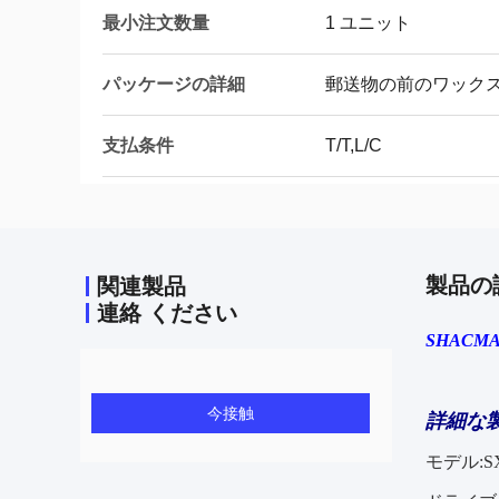
最小注文数量
1 ユニット
パッケージの詳細
郵送物の前のワック
支払条件
T/T,L/C
製品の
関連製品
連絡 ください
SHACMA
今接触
詳細な
モデル:SX