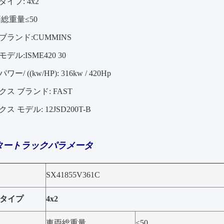
イプ: 4x2
総重量≤50
ランド:CUMMINS
ル:ISME420 30
/ ((kw/HP): 316kw / 420Hp
ス ブランド: FAST
 モデル: 12JSD200T-B
タートラックパラメータ
SX41855V361C
タイプ
4x2
車両総重量
≤50