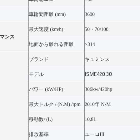
車輪間距離 (mm)
3600
最大速度 (km/h)
50・70/100
マンス
地面から離れる距離
>314
ブランド
キュミンス
ISME420 30
モデル
パワー (kW/HP)
306kw/420hp
最大トルク / (N.M) /rpm
2010年 N·M
移動数/ (L)
10.8L
排放基準
ユーロIII