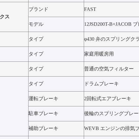
ブランド
FAST
クス
モデル
12JSD200T-B+JACOB
タイプ
φ430 弁のスプリングク
タイプ
家庭用暖房用
タイプ
普通の空気フィルター
タイプ
ドラムブレーキ
運転ブレーキ
2回転式エアブレーキ
駐車ブレーキ
後輪のスプリングブレー
補助ブレーキ
WEVB エンジンの排気