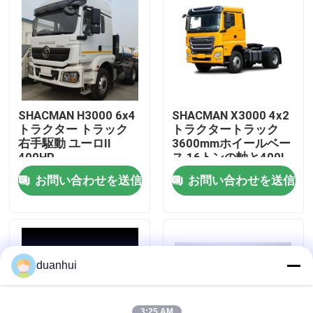
工場 ツアー
品質管理
SHACMAN H3000 6x4
SHACMAN X3000 4x2
連絡 ください
トラクター トラック
トラクタートラック
右手駆動 ユーロII
3600mmホイールベー
400HP
ス 16トンの軸と400L
燃料タンク
ニュース
お問い合わせを送信
お問い合わせを送信
引金 を 求め て ください
重いダンプ トラック
duanhui
トラクターのトラック
3:25 AM