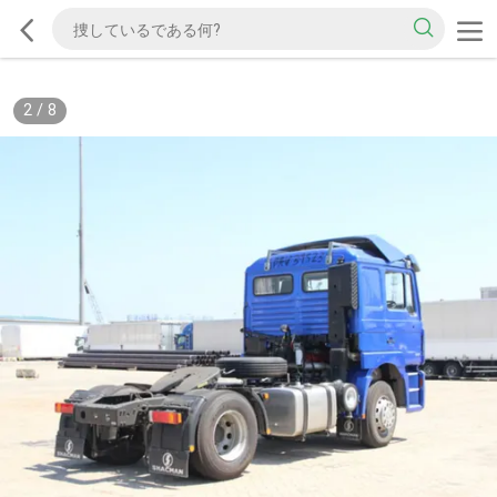
2
/
8