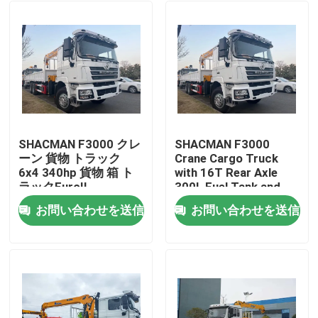
SHACMAN F3000 クレ
SHACMAN F3000
ーン 貨物 トラック
Crane Cargo Truck
6x4 340hp 貨物 箱 ト
with 16T Rear Axle
ラックEuroII
300L Fuel Tank and
WEICHAI Engine for
お問い合わせを送信
お問い合わせを送信
Heavy-Duty Lifting
家へ
製品
わたしたち に つい て