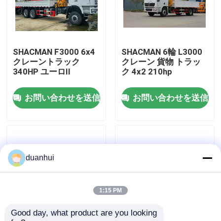
工場 ツアー
SHACMAN F3000 6x4
SHACMAN 6輪 L3000
品質管理
クレーントラック
クレーン 貨物 トラッ
340HP ユーロII
ク 4x2 210hp
連絡 ください
お問い合わせを送信
お問い合わせを送信
ニュース
引金 を 求め て ください
duanhui
重いダンプ トラック
1:15 PM
Good day, what product are you looking 
トラクターのトラック