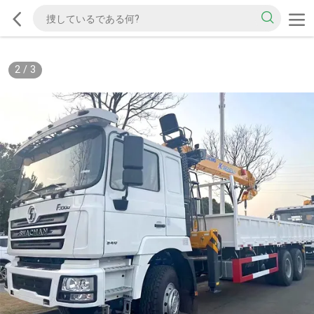
2
/
3