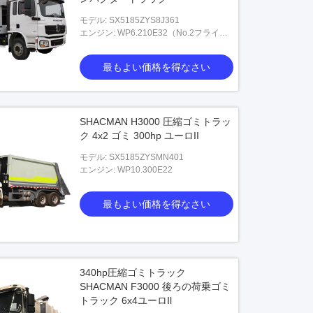
モデル: SX5185ZYS8J361
エンジン: WP6.210E32（No.2フライホ
イールハウジング）
最もよい価格を得なさい
SHACMAN H3000 圧縮ゴミトラッ
ク 4x2 ゴミ 300hp ユーロII
モデル: SX5185ZYSMN401
エンジン: WP10.300E22
最もよい価格を得なさい
340hp圧縮ゴミトラック
SHACMAN F3000 後ろの荷乗ゴミ
トラック 6x4ユーロIl