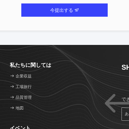
今提出する
私たちに関しては
S
企業収益
工場旅行
品質管理
で
地図
イベント