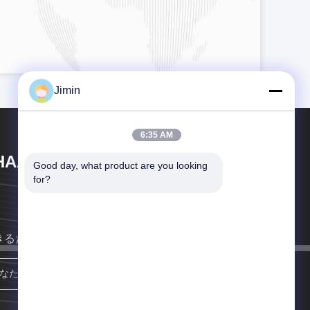
Jimin
6:35 AM
HAAN XI HAN OCEAN CO . , LTD
Good day, what product are you looking 
for?
きるだけ早く連絡します
登録する