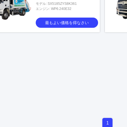
モデル: SX5185ZYS8K361
エンジン: WP6.240E32
最もよい価格を得なさい
1