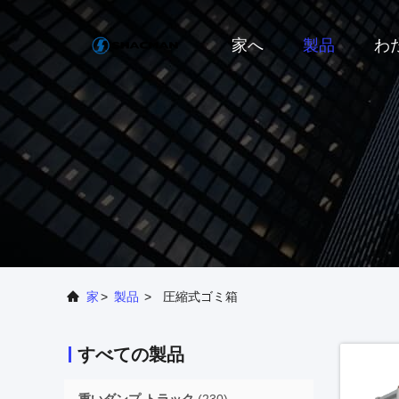
家へ
製品
わ
家
>
製品
>
圧縮式ゴミ箱
すべての製品