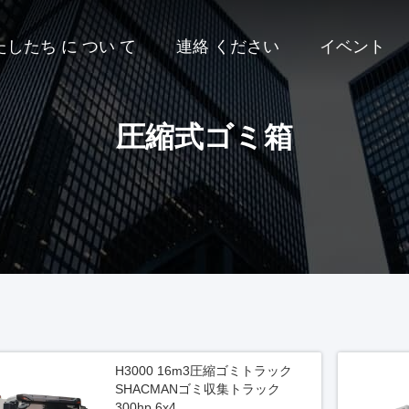
たしたち に つい て
連絡 ください
イベント
圧縮式ゴミ箱
H3000 16m3圧縮ゴミトラック
SHACMANゴミ収集トラック
300hp 6x4